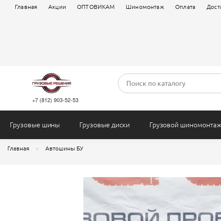
Accuride
Normaks
Главная
Акции
ОПТОВИКАМ
Шиномонтаж
Оплата
Дост
DYNAMO
Long March
Haulmax
Roadhiker
Jantsa
NORTEC
Ling Long
Samson
Ellerbrock
Goodnord
Lead
RoyalSpin
Nokian Noktop
Bandamatic
Работы
+7 (812) 903-52-53
Грузовые шины
Грузовые диски
Грузовой шиномонта
Главная
Автошины БУ