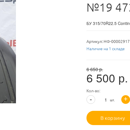
№19 47
БУ 315/70R22.5 Contin
Артикул:
НФ-00002917
Наличие на 1 складе
6 650
р.
6 500
р.
Кол-во:
+
-
шт.
В корзину