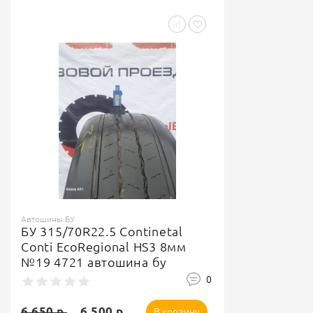
Автошины БУ
БУ 315/70R22.5 Continetal
Conti EcoRegional HS3 8мм
№19 4721 автошина бу
0
6 650 р.
6 500 р.
В корзину