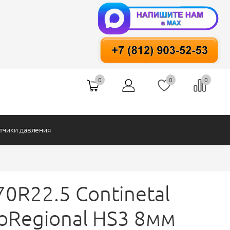
Tracston
HAOHUA
YongZhen
Zepp
0
0
0
тчики давления
70R22.5 Continetal
coRegional HS3 8мм