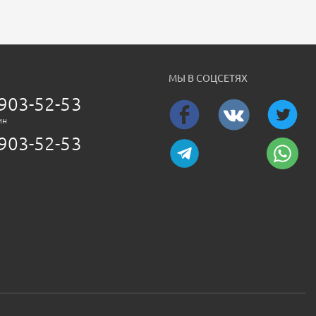
МЫ В СОЦСЕТЯХ
903-52-53
ин
903-52-53