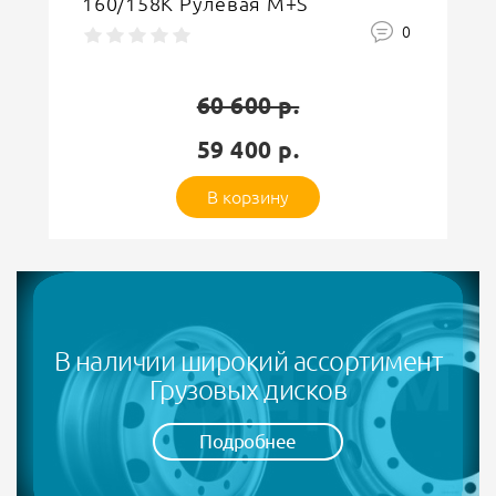
160/158L 20PR Прицеп
0
32 550 р.
31 900 р.
В корзину
В наличии широкий ассортимент
Грузовых дисков
Подробнее