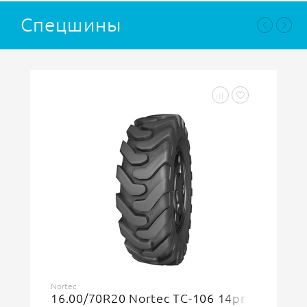
Спецшины
GTK
10.00-20 GTK (OZKA LASTIK) LD94