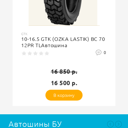
GTK
16.9-28 GTK LD90 14PR TL
Автошина (OZKA LASTIK)
1
58 350 р.
57 200 р.
В корзину
Автошины БУ