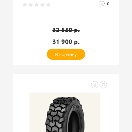
16PR 146/143A8 TTАвтошина
0
33 150 р.
32 500 р.
В корзину