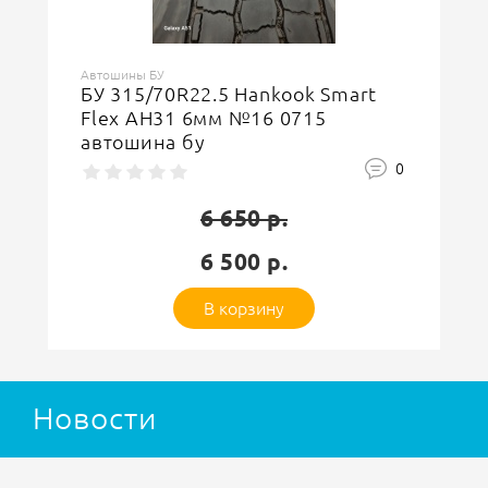
Автошины БУ
БУ 315/70R22.5 Continetal Conti
EcoRegional HS3 8мм №19 4721
автошина бу
0
6 650 р.
6 500 р.
В корзину
Новости