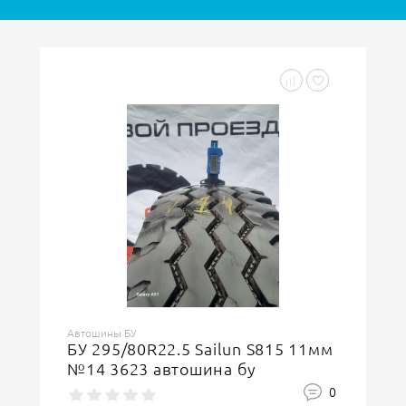
Автошины БУ
БУ 315/70R22.5 Hankook Smart
Flex AH31 7мм №17 3916
автошина бу