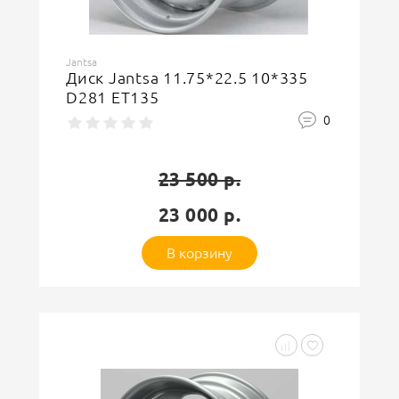
Asterro
Диск Asterro 8.5*24 10*335 D281
ET164 M22 Silver (2412D) 4.5 тн.
(Для бескамерной шины).
Усиленн
0
18 700 р.
18 300 р.
В корзину