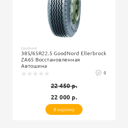
Goodnord
315/70R22.5 GoodNord MM93
Winter E TL Зимняя
Восстановленная Автошина
0
22 450 р.
22 000 р.
В корзину