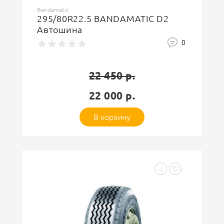
Goodnord
315/70R22.5 GoodNord Vipal
VT115 TL Автошина
Восстановленная
0
21 350 р.
20 900 р.
В корзину