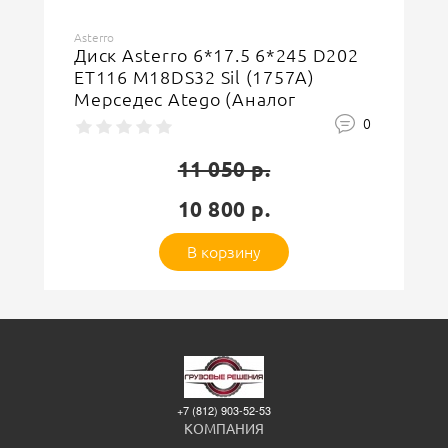
Под заказ
Нет в наличии
Asterro
Диск Asterro 6*17.5 6*245 D202
Подробнее о складе
ET116 M18DS32 Sil (1757A)
Мерседес Аtego (Аналог
Ваше имя
HL2870097)
0
11 050 р.
10 800 р.
Оставить отзыв
В корзину
+7 (812) 903-52-53
КОМПАНИЯ