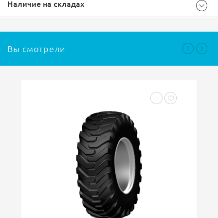
Наличие на складах
405/70-20
Размер
Вы смотрели
Ваш отзыв
Санкт-Петербург, Грузовой
проезд 13В
Подробнее о складе
Санкт-Петербург, пр.
Нет в наличии
Культуры 63с1
Подробнее о складе
Ваша оценка
отлично
Под заказ
Нет в наличии