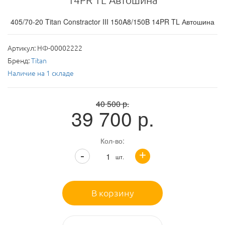
14PR TL Автошина
405/70-20 Titan Constractor III 150A8/150B 14PR TL Автошина
Артикул:
НФ-00002222
Бренд:
Titan
Наличие на 1 складе
40 500
р.
39 700
р.
Кол-во:
+
-
шт.
В корзину